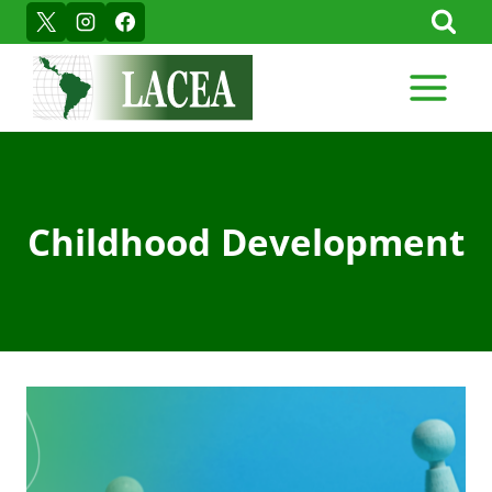
Skip
to
content
Childhood Development