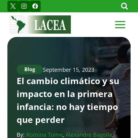
Skip
to
content
September 15, 2023
Blog
El cambio climático y su
impacto en la primera
infancia: no hay tiempo
que perder
By:
Romina Tome
,
Alexandre Bagolle
,