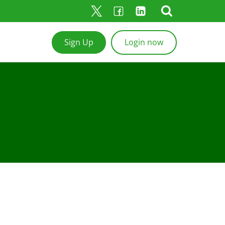
Sign Up
Login now