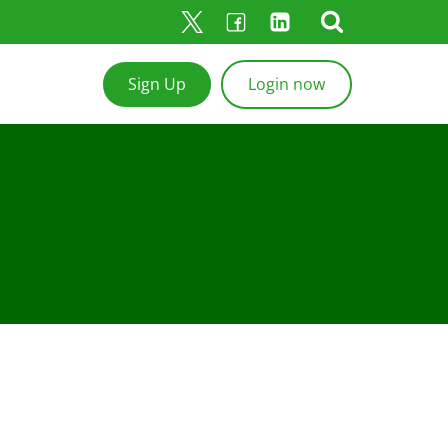
Sign Up
Login now