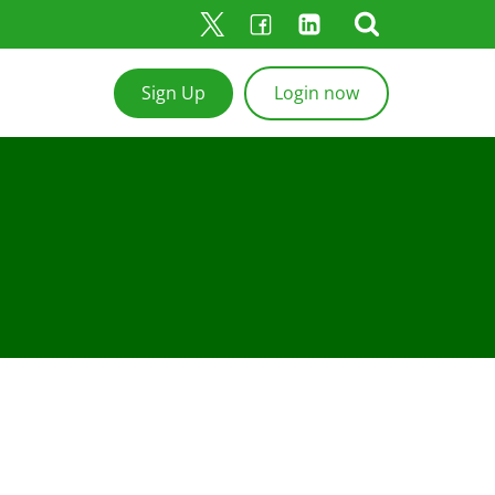
Sign Up
Login now