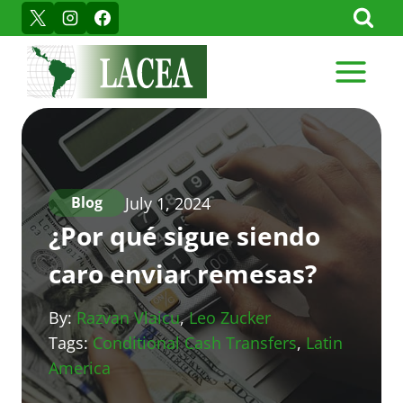
Skip
to
content
July 1, 2024
Blog
¿Por qué sigue siendo
caro enviar remesas?
By:
Razvan Vlaicu
,
Leo Zucker
Tags:
Conditional Cash Transfers
,
Latin
America